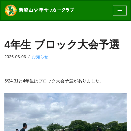
コ
ン
テ
ン
4年生 ブロック大会予選
ツ
へ
2026-06-06
お知らせ
ス
キ
ッ
プ
5/24.31と4年生はブロック大会予選がありました。