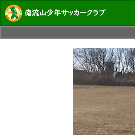
コ
ン
テ
ン
ツ
へ
ス
キ
ッ
プ