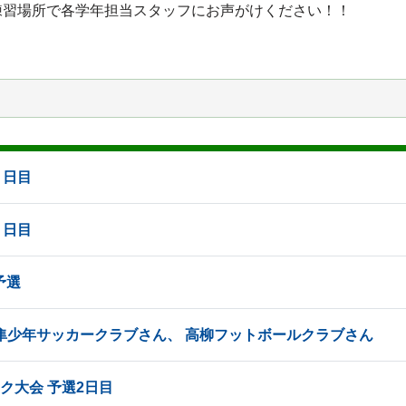
練習場所で各学年担当スタッフにお声がけください！！
２日目
１日目
予選
流山隼少年サッカークラブさん、 高柳フットボールクラブさん
ック大会 予選2日目