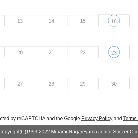
13
14
15
16
20
21
22
23
27
28
29
30
otected by reCAPTCHA and the Google
Privacy Policy
and
Terms 
Copyright(C)1993-2022 Minami-Nagareyama Junior Soccer Clu